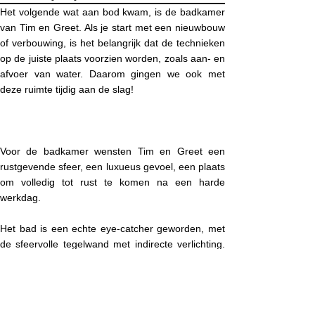
Het volgende wat aan bod kwam, is de badkamer
van Tim en Greet. Als je start met een nieuwbouw
of verbouwing, is het belangrijk dat de technieken
op de juiste plaats voorzien worden, zoals aan- en
afvoer van water. Daarom gingen we ook met
deze ruimte tijdig aan de slag!
Voor de badkamer wensten Tim en Greet een
rustgevende sfeer, een luxueus gevoel, een plaats
om volledig tot rust te komen na een harde
werkdag.
Het bad is een echte eye-catcher geworden, met
de sfeervolle tegelwand met indirecte verlichting.
In deze wand hebben we een ondiep kastje
ingewerkt, als alternatief op de spiegelkast. Een
functioneel kastje voor al die kleine spullen op de
badkamer en een speelse doorbreking in de